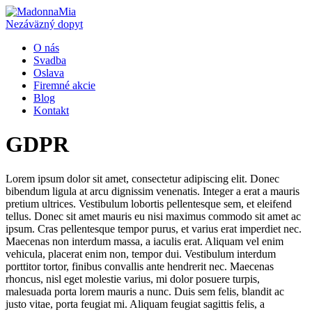
Nezáväzný dopyt
O nás
Svadba
Oslava
Firemné akcie
Blog
Kontakt
GDPR
Lorem ipsum dolor sit amet, consectetur adipiscing elit. Donec
bibendum ligula at arcu dignissim venenatis. Integer a erat a mauris
pretium ultrices. Vestibulum lobortis pellentesque sem, et eleifend
tellus. Donec sit amet mauris eu nisi maximus commodo sit amet ac
ipsum. Cras pellentesque tempor purus, et varius erat imperdiet nec.
Maecenas non interdum massa, a iaculis erat. Aliquam vel enim
vehicula, placerat enim non, tempor dui. Vestibulum interdum
porttitor tortor, finibus convallis ante hendrerit nec. Maecenas
rhoncus, nisl eget molestie varius, mi dolor posuere turpis,
malesuada porta lorem mauris a nunc. Duis sem felis, blandit ac
justo vitae, porta feugiat mi. Aliquam feugiat sagittis felis, a