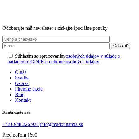
Odoberajte náš newsletter a získajte špeciálne ponuky
Odoslať
Súhlasím so spracovaním
osobných údajov v súlade s
nariadením GDPR o ochrane osobných údajov
.
O nás
Svadba
Oslava
Firemné akcie
Blog
Kontakt
Kontaktujte nás
+421 948 226 922
info@madonnamia.sk
Pred poľom 1600