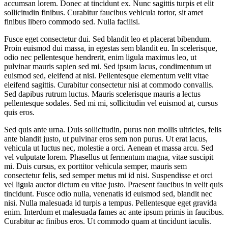
accumsan lorem. Donec at tincidunt ex. Nunc sagittis turpis et elit
sollicitudin finibus. Curabitur faucibus vehicula tortor, sit amet
finibus libero commodo sed. Nulla facilisi.
Fusce eget consectetur dui. Sed blandit leo et placerat bibendum.
Proin euismod dui massa, in egestas sem blandit eu. In scelerisque,
odio nec pellentesque hendrerit, enim ligula maximus leo, ut
pulvinar mauris sapien sed mi. Sed ipsum lacus, condimentum ut
euismod sed, eleifend at nisi. Pellentesque elementum velit vitae
eleifend sagittis. Curabitur consectetur nisi at commodo convallis.
Sed dapibus rutrum luctus. Mauris scelerisque mauris a lectus
pellentesque sodales. Sed mi mi, sollicitudin vel euismod at, cursus
quis eros.
Sed quis ante urna. Duis sollicitudin, purus non mollis ultricies, felis
ante blandit justo, ut pulvinar eros sem non purus. Ut erat lacus,
vehicula ut luctus nec, molestie a orci. Aenean et massa arcu. Sed
vel vulputate lorem. Phasellus ut fermentum magna, vitae suscipit
mi. Duis cursus, ex porttitor vehicula semper, mauris sem
consectetur felis, sed semper metus mi id nisi. Suspendisse et orci
vel ligula auctor dictum eu vitae justo. Praesent faucibus in velit quis
tincidunt. Fusce odio nulla, venenatis id euismod sed, blandit nec
nisi. Nulla malesuada id turpis a tempus. Pellentesque eget gravida
enim. Interdum et malesuada fames ac ante ipsum primis in faucibus.
Curabitur ac finibus eros. Ut commodo quam at tincidunt iaculis.